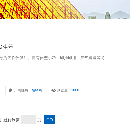
气发生器
发生器，专为氮吹仪设计。拥有体型小巧、即插即用、产气迅速等特
厂商性质：
经销商
浏览量：
2868
末页 跳转到第
页