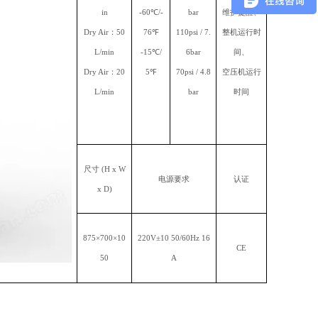
in
-60℃/-
bar
维护提醒、
Dry Air：50
76
℉
110psi / 7.
整机运行时
L/min
-15℃/
6bar
间、
Dry Air：20
5
℉
70psi / 4.8
空压机运行
L/min
bar
时间
尺寸 (H x W
电源要求
认证
x D)
875×700×10
220V±10 50/60Hz 16
CE
50
A