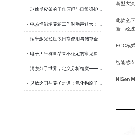
新型大流
玻璃反应釜的工作原理与日常维护保养全解析
此款空压
电热恒温培养箱工作时噪声过大：原因排查及解决方法
验，经过
纳米激光粒度仪日常使用与储存全指南：关键注意事项与维护要点
ECO模
电子天平称量结果不稳定的常见原因及排查要点
智能感应
洞察分子世界，定义分析精度——二手安捷伦气质联用仪
NiGen
M
灵敏之刃与养护之道：氢化物原子荧光法的应用优势与保养体系