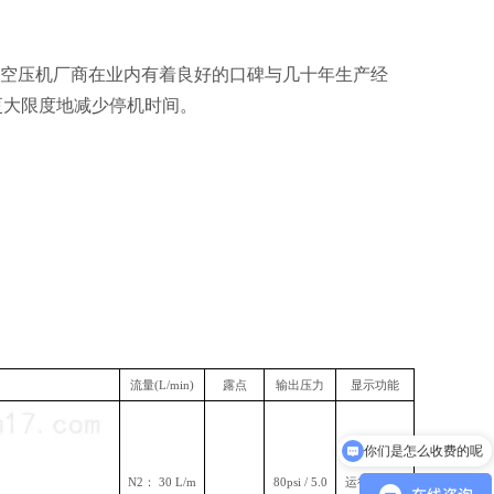
空压机厂商在业内有着良好的口碑与几十年生产经
更大限度地减少停机时间。
流量(L/min)
露点
输出压力
显示功能
你们是怎么收费的呢
N2： 30 L/m
80psi / 5.0
运行状态、