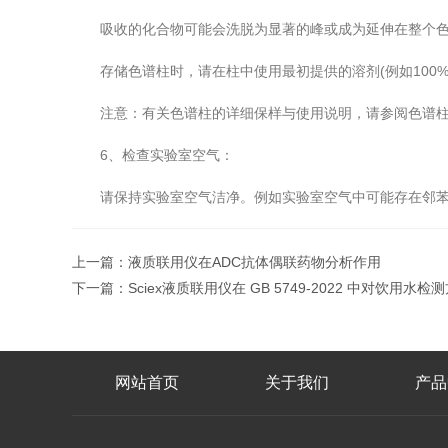
吸收的化合物可能会洗脱为显著的峰或成为延伸在整个色谱图
存储色谱柱时，请在柱中使用最初提供的溶剂(例如100%
注意：有关色谱柱的详细保样与使用说明，请参阅色谱柱
6、检查实验室空气：
请保持实验室空气洁净。例如实验室空气中可能存在邻苯二
上一篇：
液质联用仪在ADC抗体偶联药物分析作用
下一篇：
Sciex液质联用仪在 GB 5749-2022 中对饮用水检
网站首页
关于我们
产品