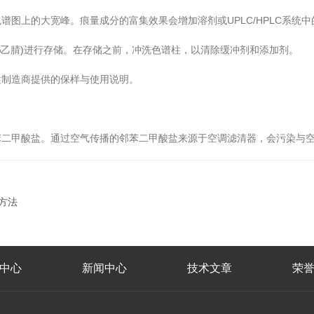
上的大宽峰。痕量成分的富集效果会增加溶剂或UPLC/HPLC系统中
乙腈)进行存储。在存储之前，冲洗色谱柱，以清除缓冲剂和添加剂。
制造商提供的保样与使用说明。
甲酸盐。通过空气传播的邻苯二甲酸盐来源于空调滤清器，会污染与空
测方法
中心
新闻中心
技术文章
荣