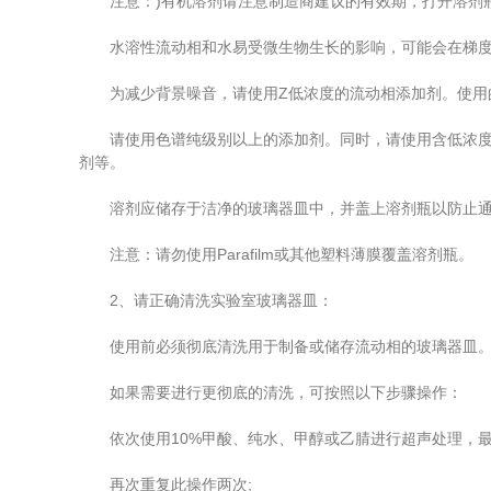
注意：)有机溶剂请注意制造商建议的有效期，打开溶剂瓶可能会
水溶性流动相和水易受微生物生长的影响，可能会在梯度运
为减少背景噪音，请使用Z低浓度的流动相添加剂。使用
请使用色谱纯级别以上的添加剂。同时，请使用含低浓度铁
剂等。
溶剂应储存于洁净的玻璃器皿中，并盖上溶剂瓶以防止通过
注意：请勿使用Parafilm或其他塑料薄膜覆盖溶剂瓶。
2、请正确清洗实验室玻璃器皿：
使用前必须彻底清洗用于制备或储存流动相的玻璃器皿。切
如果需要进行更彻底的清洗，可按照以下步骤操作：
依次使用10%甲酸、纯水、甲醇或乙腈进行超声处理，最
再次重复此操作两次;