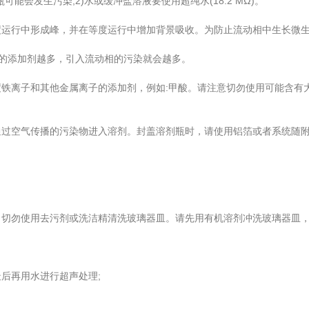
发生污染;2)水或缓冲盐溶液要使用超纯水(18.2 MΩ)。
行中形成峰，并在等度运行中增加背景吸收。为防止流动相中生长微生
的添加剂越多，引入流动相的污染就会越多。
离子和其他金属离子的添加剂，例如:甲酸。请注意切勿使用可能含有
空气传播的污染物进入溶剂。封盖溶剂瓶时，请使用铝箔或者系统随
勿使用去污剂或洗洁精清洗玻璃器皿。请先用有机溶剂冲洗玻璃器皿，
后再用水进行超声处理;