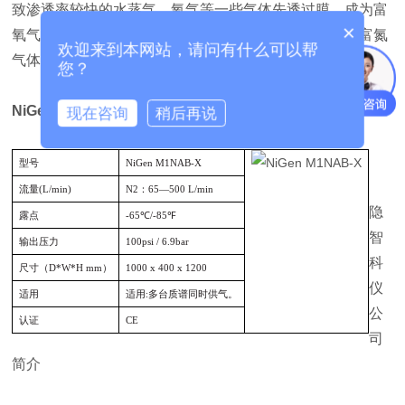
致渗透率较快的水蒸气、氧气等一些气体先透过膜，成为富
×
氧气体，而渗透率较慢的氮气则滞留富集，成为干燥的富氮
欢迎来到本网站，请问有什么可以帮
气体，达到氧氮分离的目的。
您？
NiGen M1NAB-X 空压机外置式氮气发生器
现在咨询
稍后再说
型号
NiGen M1NAB-X
流量(L/min)
N2：65—500 L/min
隐
露点
-65℃/-85℉
智
输出压力
100psi / 6.9bar
科
尺寸（D*W*H mm）
1000 x 400 x 1200
仪
适用
适用:多台质谱同时供气。
公
认证
CE
司
简介