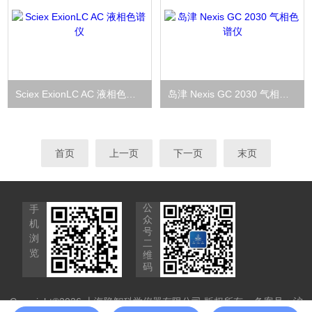
Sciex ExionLC AC 液相色谱仪
岛津 Nexis GC 2030 气相色谱仪
首页
上一页
下一页
末页
公
手
众
机
号
浏
二
览
维
码
Copyright©2026 上海隐智科学仪器有限公司 版权所有
备案号：沪