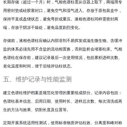
长期存储（超过一个月）时，气相色谱柱需从仪器上取下，两端用专
用密封垫或硅胶塞封口，避免空气和湿气进入。存放于原包装盒中，
保持平直或盘绕状态，避免弯折或重压。液相色谱柱同样需密封两
端，存放于阴凉干燥处，避免温度剧烈变化。
存储前，液相色谱柱应确认内部溶剂不易挥发或滋生微生物。含缓冲
盐的体系必须先用不含盐的流动相置换，否则盐析会堵塞柱床。气相
色谱柱在保存前，建议记录最后一次使用情况，包括累积进样次数、
老化温度和时间，便于后续评估柱状态。
五、维护记录与性能监测
建立色谱柱维护档案是规范化管理的重要组成部分。记录内容包括：
色谱柱基本信息、启用日期、使用时长、进样总次数、每次清洗或再
生的方法与效果、切割长度及位置等。
定期开展系统适用性测试，使用标准物质评估柱效、分离度和峰对称