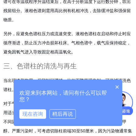
谱可在等温或程序升温结束后，在高于分析温度下运行数分钟，吹出
残留组分。液相色谱则需用高比例有机相冲洗，去除缓冲盐和强保留
物质。
另外，应避免色谱柱压力或流速突变。液相色谱柱在启动和停止时应
循序渐进，防止压力冲击损坏柱床。气相色谱中，载气应保持稳定，
避免因氧气进入导致固定相高温氧化。
三、色谱柱的清洗与再生
当出现峰形拖尾、保留时间漂移、柱效下降等现象时，可尝试清洗色
×
谱柱。
欢迎来到本网站，请问有什么可以帮
您？
对于气相色谱柱，轻微污染可通过溶剂冲洗方式处理。取下色谱柱，
用适当的有机溶剂如甲醇、二氯甲烷或正己烷，在一定压力下冲洗。
现在咨询
稍后再说
不同固定相适用的溶剂不同，非极性柱可用正己烷，极性柱可用甲
醇。严重污染时，可考虑切除柱前端30至50厘米，因为污染物通常集