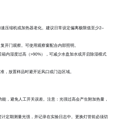
加速压缩机或加热器老化。建议日常设定偏离极限值至少2–
反复开门观察。可使用观察窗配合内部照明。
箱内湿度过高（>90%），可减少水盘加水或开启除湿模式
校准，放置样品时避开近风口或门边区域。
定时功能，避免人工开关误差。注意：光强过高会产生附加热量，
用照度计定期测量光强，并记录在实验日志中。更换灯管前必须切