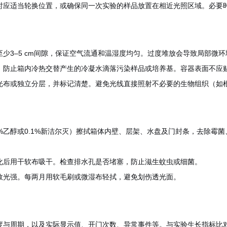
时应适当轮换位置，或确保同一次实验的样品放置在相近光照区域。必要
少3–5 cm间隙，保证空气流通和温湿度均匀。过度堆放会导致局部微环
，防止箱内冷热交替产生的冷凝水滴落污染样品或培养基。容器表面不应
光布或独立分层，并标记清楚。避免光线直接照射不必要的生物组织（如
%乙醇或0.1%新洁尔灭）擦拭箱体内壁、层架、水盘及门封条，去除霉
化后用干软布吸干。检查排水孔是否堵塞，防止滋生蚊虫或细菌。
效光强。每两月用软毛刷或微湿布轻拭，避免划伤透光面。
度与周期，以及实际显示值、开门次数、异常事件等。与实验生长指标比