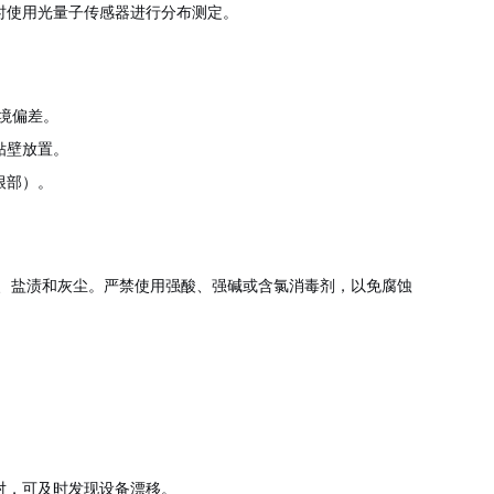
时使用光量子传感器进行分布测定。
境偏差。
贴壁放置。
根部）。
菌、盐渍和灰尘。严禁使用强酸、强碱或含氯消毒剂，以免腐蚀
对，可及时发现设备漂移。