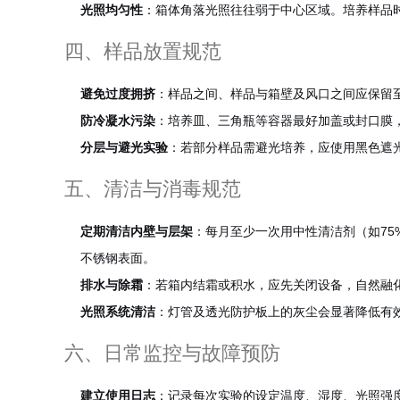
光照均匀性
：箱体角落光照往往弱于中心区域。培养样品
四、样品放置规范
避免过度拥挤
：样品之间、样品与箱壁及风口之间应保留至
防冷凝水污染
：培养皿、三角瓶等容器最好加盖或封口膜
分层与避光实验
：若部分样品需避光培养，应使用黑色遮
五、清洁与消毒规范
定期清洁内壁与层架
：每月至少一次用中性清洁剂（如75
不锈钢表面。
排水与除霜
：若箱内结霜或积水，应先关闭设备，自然融
光照系统清洁
：灯管及透光防护板上的灰尘会显著降低有
六、日常监控与故障预防
建立使用日志
：记录每次实验的设定温度、湿度、光照强