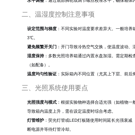
水平调整
：通过底部脚轮或调节螺丝校准水平，确保箱体
二、温湿度控制注意事项
设定范围与梯度
：不同实验对温度要求差异大。一般培养箱
3℃。
避免频繁开关门
：开门导致冷热空气交换，使温度波动、
湿度保持
：多数光照培养箱通过内置水盘加湿。需定期检
（如配备）。
温度均匀性验证
：实际箱内不同位置（尤其上下层、前后
三、光照系统使用要点
光照强度与模式
：根据实验物种选择合适光强（如植物一般需
导致箱内温度上升，需在设定温度时综合考虑。
灯管维护
：荧光灯管或LED灯板随使用时间延长光强衰减
断电源并等待灯管冷却。