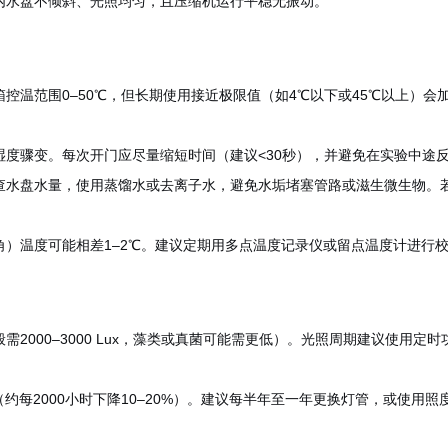
内水盘不倾斜、光照均匀，且压缩机运行平稳无振动。
控温范围0–50℃，但长期使用接近极限值（如4℃以下或45℃以上）会
湿度骤变。每次开门应尽量缩短时间（建议<30秒），并避免在实验中途
查水盘水量，使用蒸馏水或去离子水，避免水垢堵塞管路或滋生微生物。若
角）温度可能相差1–2℃。建议定期用多点温度记录仪或留点温度计进行
2000–3000 Lux，藻类或真菌可能需更低）。光照周期建议使用
（约每2000小时下降10–20%）。建议每半年至一年更换灯管，或使