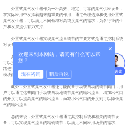
外置式氮气发生器作为一种高效、稳定、可靠的氮气供应设备，
在实际应用中发挥着越来越重要的作用。通过合理选择和使用外置式
氮气发生器，可以满足不同领域对高纯度氮气的需求，为各行业的生
产和发展提供有力支持。
外置式氮气发生器实现氮气流量调节的主要方式是通过控制系统
对设备内部的气路进行调节。
×
欢迎来到本网站，请问有什么可以帮
具体来说，外置式氮气发生器通常会配备一个控制系统，该系统
您？
可以接收用户设走的氮气流量参数，并根据这些参数对设备内部的气
路进行实时调节。控制系统通过调节压缩机的工作状态、分子筛吸附
现在咨询
稍后再说
模块的运行参数等，实现对氮气流量的精确控制。
此外，外置式氮气发生器还可能配备手动或自动的调节阀门，用
户可以通过这些阀门手动或自动地调节氮气的输出流量。增加出气口
的开度可以提高氮气的输出流量，而减小出气口的开度则可以降低氮
气的输出流量
总的来说，外置式氮气发生器通过其控制系统和相关的调节设
备，可以实现氮气流量的精确调节，以满足不同应用场景的需求。