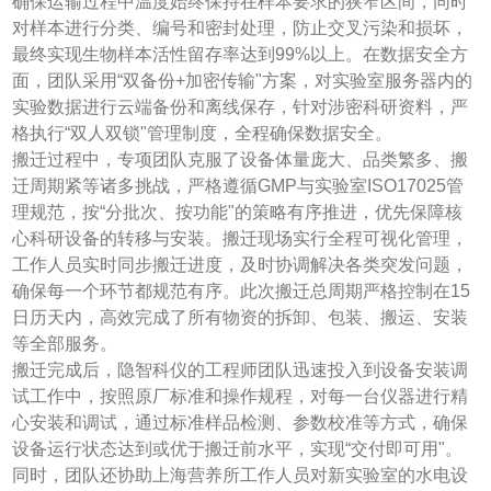
确保运输过程中温度始终保持在样本要求的狭窄区间，同时
对样本进行分类、编号和密封处理，防止交叉污染和损坏，
最终实现生物样本活性留存率达到99%以上。在数据安全方
面，团队采用“双备份+加密传输"方案，对实验室服务器内的
实验数据进行云端备份和离线保存，针对涉密科研资料，严
格执行“双人双锁"管理制度，全程确保数据安全。
搬迁过程中，专项团队克服了设备体量庞大、品类繁多、搬
迁周期紧等诸多挑战，严格遵循GMP与实验室ISO17025管
理规范，按“分批次、按功能"的策略有序推进，优先保障核
心科研设备的转移与安装。搬迁现场实行全程可视化管理，
工作人员实时同步搬迁进度，及时协调解决各类突发问题，
确保每一个环节都规范有序。此次搬迁总周期严格控制在15
日历天内，高效完成了所有物资的拆卸、包装、搬运、安装
等全部服务。
搬迁完成后，隐智科仪的工程师团队迅速投入到设备安装调
试工作中，按照原厂标准和操作规程，对每一台仪器进行精
心安装和调试，通过标准样品检测、参数校准等方式，确保
设备运行状态达到或优于搬迁前水平，实现“交付即可用"。
同时，团队还协助上海营养所工作人员对新实验室的水电设