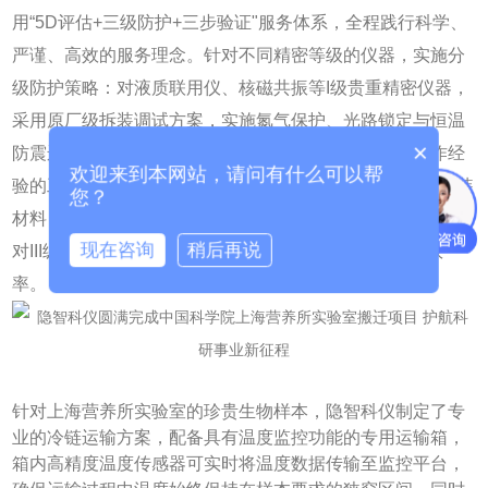
用“5D评估+三级防护+三步验证"服务体系，全程践行科学、
严谨、高效的服务理念。针对不同精密等级的仪器，实施分
级防护策略：对液质联用仪、核磁共振等I级贵重精密仪器，
采用原厂级拆装调试方案，实施氮气保护、光路锁定与恒温
×
防震运输，核心部件使用定制防护材料，由具有原厂工作经
欢迎来到本网站，请问有什么可以帮
验的工程师亲自操作；对II级普通精密仪器，采用级防震包装
您？
材料，进行多层防护，有效缓冲运输过程中的震动和冲击；
现在咨询
稍后再说
对III级普通设备，按照标准化流程进行搬迁，提升整体效
率。
针对上海营养所实验室的珍贵生物样本，隐智科仪制定了专
业的冷链运输方案，配备具有温度监控功能的专用运输箱，
箱内高精度温度传感器可实时将温度数据传输至监控平台，