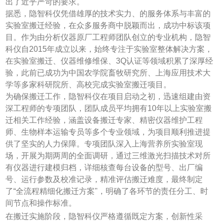
出了近乎严苛的要求。
据悉，隐智科仪凭借雄厚的技术实力、的服务体系与丰富的
实验室搬迁经验，在众多服务商中脱颖而出，成功中标该项
目。作为由分析仪器原厂工程师团队创立的专业机构，隐智
科仪自2015年成立以来，始终专注于实验室整体解决方案，
在实验室搬迁、仪器维修维保、3Q认证等领域积累了深厚经
验，此前已成功为中国农学院畜牧研究所、上海应用技术大
学等多家科研院所、高校完成实验室搬迁项目。
为确保搬迁工作，隐智科仪在项目启动之初，迅速组建由资
深工程师的专项团队，团队成员平均拥有10年以上实验室搬
迁相关工作经验，涵盖设备搬迁专家、精密仪器维护工程
师、生物样本运输专员等多个专业领域，为项目顺利推进提
供了坚实的人力保障。专项团队深入上海营养所实验室现
场，开展为期两周的全面调研，通过三维激光扫描技术对所
有仪器进行建模归档，详细核查每台设备的型号、出厂编
号、运行参数及校准记录，精准评估搬迁难度，最终制定
了“全流程精细化搬迁方案"，明确了各环节的责任分工、时
间节点和操作标准。
在搬迁实施阶段，隐智科仪严格遵循既定方案，创新性采