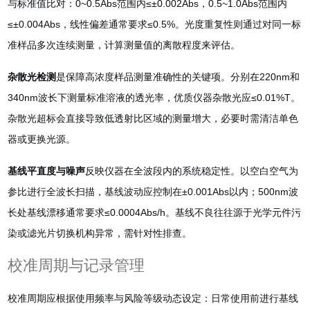
与标准值比对：0
~
0.5Abs范围内≤±0.002Abs，0.5
~
1.0Abs范围内
≤±0.004Abs，线性偏差通常要求≤0.5%
。光度重复性则通过对同一标
准样品多次连续测量，计算测量值的离散程度来评估
。
杂散光检测
是保障高浓度样品测量准确性的关键项。分别在220nm和
340nm波长下测量标准溶液的透光率，优质仪器杂散光应≤0.01%T
。
杂散光超标会直接导致低透射比区域的测量增大，必要时需清洁单色
器或更换光源
。
基线平直度与噪声
反映仪器在全波段内的系统稳定性。以空白空气为
参比进行全波长扫描，基线波动应控制在±0.001Abs以内；500nm波
长处基线漂移通常要求≤0.0004Abs/h
。基线不良往往源于光学元件污
染或滤光片切换机构异常，需针对性排查
。
校准周期与记录管理
校准周期应根据使用频率与风险等级动态设定：日常使用前进行基线