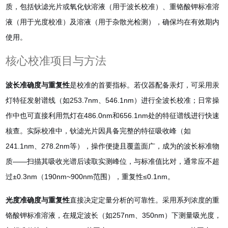
质，包括钬滤光片或氧化钬溶液（用于波长校准）、重铬酸钾标准溶
液（用于光度校准）及溶液（用于杂散光检测），确保均在有效期内
使用
。
核心校准项目与方法
波长准确度与重复性
是校准的首要指标。若仪器配备汞灯，可采用汞
灯特征发射谱线（如253.7nm、546.1nm）进行全波长校准；日常操
作中也可直接利用氘灯在486.0nm和656.1nm处的特征谱线进行快速
核查
。实际校准中，钬滤光片因具备完整的特征吸收峰（如
241.1nm、278.2nm等），操作便捷且覆盖面广，成为的波长标准物
质——扫描其吸收光谱后读取实测峰位，与标准值比对，通常应不超
过±0.3nm（190nm~900nm范围），重复性≤0.1nm
。
光度准确度与重复性
直接决定定量分析的可靠性。采用系列浓度的重
铬酸钾标准溶液，在规定波长（如257nm、350nm）下测量吸光度，