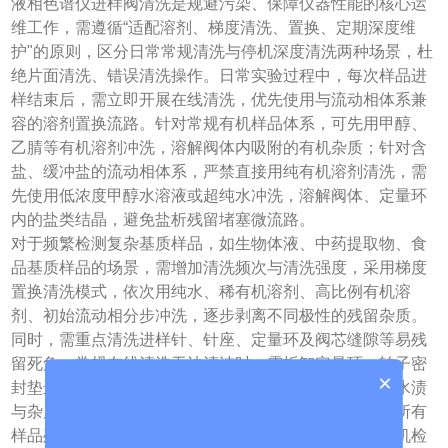
液相色谱仪进样阀清洗是规避污染、保障仪器性能的核心运
维工作，需遵循“适配溶剂、梯度清洗、置换、定期深度维
护"的原则，区分日常常规清洗与停机深度清洗两种场景，杜
绝片面清洗、错误清洗操作。日常实验过程中，每次样品进
样结束后，需立即开展在线清洗，优先使用与流动相体系兼
容的溶剂置换流路。针对常规有机样品体系，可先用甲醇、
乙腈等有机溶剂冲洗，溶解阀体内吸附的有机杂质；针对含
盐、缓冲盐的流动相体系，严禁直接用纯有机溶剂清洗，需
先使用低浓度甲醇水溶液或超纯水冲洗，溶解阀体、定量环
内的盐类结晶，避免盐析残留堵塞微流路。
对于频繁检测复杂基质样品，如生物体液、中药提取物、食
品基质样品的场景，需增加清洗频次与清洗强度，采用梯度
置换清洗模式，依次用纯水、稀有机溶剂、高比例有机溶
剂、初始流动相分步冲洗，逐步剥离不同极性的残留杂质。
同时，需重点清洗进样针、针座、定量环及阀芯缝隙等易残
留死角，常规在线清洗无法清洁时，需拆卸定量环、转子密
×
封垫进行超声清洗，清洗后用无尘氮气吹干，杜绝残留水渍
与杂质。长期停机前，必须完成深度清洗，清除阀体内所有
样品残留与盐类物质，防止杂质干结固化，造成后续开机检