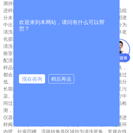
测持续性污染。
进样阀引发样品交叉污染，本质是阀体内残留的前次样品组
分未被清除，混入后续检测样品体系，最终体现在色谱图谱
欢迎来到本网站，请问有什么可以帮
中出现杂峰、峰面积异常、基线紊乱等问题，其成因可分为
您？
清洗操作不当、仪器结构残留、样品与流动相特性、部件老
化损耗四大核心维度，覆盖绝大多数实验室污染场景。
清洗操作不规范是引发交叉污染的最主要人为原因。多数实
验室仅采用单一溶剂快速冲洗流路，未结合样品基质特性匹
配清洗溶剂，性不匹配的杂质无法有效洗脱。例如，高极性
样品残留使用纯乙腈清洗、含盐体系直接用有机溶剂清洗，
都会造成杂质残留堆积。同时，清洗时长不足、冲洗流速过
现在咨询
稍后再说
低、未置换定量环死角残留等粗放操作，会让微量样品组分
长期滞留阀体内，多次进样后残留累积，形成持续性交叉污
染。此外，不同浓度、不同基质样品交替检测时，未执行中
间过渡清洗，高浓度样品微量残留会直接干扰低浓度样品检
测，造成数据偏差。
仪器结构死角残留是难以规避的固有污染诱因。液相色谱进
样阀为精密多路切换结构，阀芯与定子的贴合缝隙、定量环
内壁、针座凹槽、流路转角等区域均为清洗死角，常规在线