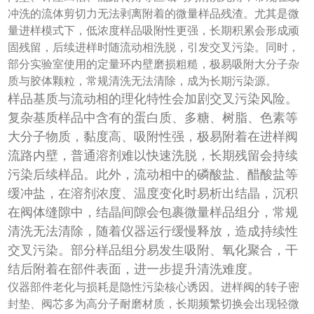
冲洗的流体剪切力无法剥离附着的微量样品残渣。尤其是微
量进样模式下，低浓度样品吸附性更强，长期积累会形成顽
固残留，后续进样时随流动相洗脱，引发交叉污染。同时，
部分实验室使用的定量环内壁磨损粗糙，极易吸附大分子杂
质与胶体颗粒，常规清洗无法清除，成为长期污染源。
样品基质与流动相的理化特性会加剧交叉污染风险。
复杂基质样品中含有的蛋白质、多糖、树脂、色素等
大分子物质，黏度高、吸附性强，极易附着在进样阀
流路内壁，普通溶剂难以快速洗脱，长期残留会持续
污染后续样品。此外，流动相中的磷酸盐、醋酸盐等
缓冲盐，在溶剂浓度、温度变化时易析出结晶，沉积
在阀体缝隙中，结晶间隙会包裹微量样品组分，常规
清洗无法清除，随着仪器运行缓慢释放，造成持续性
交叉污染。部分样品组分易发生吸附、氧化聚合，干
结后附着在部件表面，进一步提升清洗难度。
仪器部件老化与损耗是隐性污染核心诱因。进样阀的转子密
封垫、阀芯多为高分子耐磨材质，长期频繁切换会出现轻微