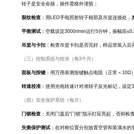
转子是安全命脉，操作需格外谨慎：
裂纹检查
：用LED手电照射转子根部及吊篮连接处，
平衡测试
：空载设定3000r/min运行5分钟，振幅应
吊篮与卡扣
：检查吊篮卡扣是否完好，样品管装入后
（三）控制系统与校准（每3个月）
面板与按键
：用万用表测按键触点电阻（正常＜10Ω
转速校准
：使用光电转速计对准转子反光标记，设定3000
（四）安全保护系统（每月）
门锁检查
：关闭门盖后“门锁"指示灯应亮起，否则检
失衡保护测试
：在对称位置分别放置空管和装满水的管子