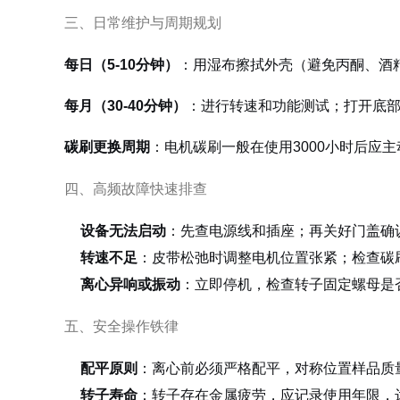
三、日常维护与周期规划
每日（5-10分钟）
：用湿布擦拭外壳（避免丙酮、酒
每月（30-40分钟）
：进行转速和功能测试；打开底
碳刷更换周期
：电机碳刷一般在使用3000小时后应
四、高频故障快速排查
设备无法启动
：先查电源线和插座；再关好门盖确
转速不足
：皮带松弛时调整电机位置张紧；检查碳刷
离心异响或振动
：立即停机，检查转子固定螺母是否
五、安全操作铁律
配平原则
：离心前必须严格配平，对称位置样品质
转子寿命
：转子存在金属疲劳，应记录使用年限，