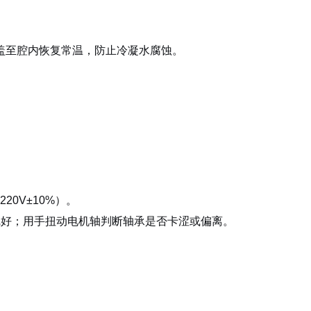
盖至腔内恢复常温，防止冷凝水腐蚀。
0V±10%）。
否完好；用手扭动电机轴判断轴承是否卡涩或偏离。