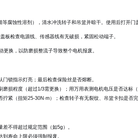
精等腐蚀性溶剂），清水冲洗转子和吊篮并晾干。使用后打开门
部盖板检查电源线、传感器线有无破损，紧固松动端子。
主动更换，以防磨损整流子导致整个电机报废。
认门锁指示灯亮；最后检查保险丝是否熔断。
磨损程度（超过1/3需更换）；用万用表测电机电压是否达标（22
拧紧（扭矩25-30N·m）；检查转子有无裂纹、吊篮卡扣是
量差不得超过规定范围（如5g）。
达到寿命上限必须强制报废。