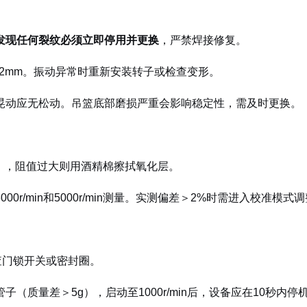
发现任何裂纹必须立即停用并更换
，严禁焊接修复。
≤0.2mm。振动异常时重新安装转子或检查变形。
晃动应无松动。吊篮底部磨损严重会影响稳定性，需及时更换。
），阻值过大则用酒精棉擦拭氧化层。
r/min和5000r/min测量。实测偏差＞2%时需进入校准模式
查门锁开关或密封圈。
（质量差＞5g），启动至1000r/min后，设备应在10秒内