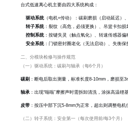
台式低速离心机主要由四大系统构成：
驱动系统
（电机+传动）：碳刷磨损（启动延迟）
转子系统
：裂纹（高危，必须更换）、吊篮卡扣损
控制系统
：按键失灵（触点氧化）、转速传感器偏
安全系统
：门锁密封圈老化（无法启动）、失衡保
二、分模块检修与操作规范
（一）驱动系统：碳刷与轴承（每6个月）
碳刷
：断电后取出测量，标准长度8-10mm，磨损至
轴承
：出现“嗡嗡"摩擦声时需拆卸清洗，涂抹高温锂基润
皮带
：按压中部下沉5-8mm为正常，超出则调整电
（二）转子系统：安全第一（每次使用前/每3个月）