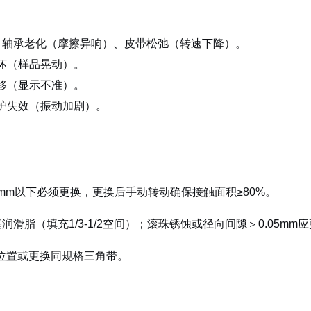
、轴承老化（摩擦异响）、皮带松弛（转速下降）。
坏（样品晃动）。
移（显示不准）。
护失效（振动加剧）。
3mm以下必须更换，更换后手动转动确保接触面积≥80%。
滑脂（填充1/3-1/2空间）；滚珠锈蚀或径向间隙＞0.05mm
机位置或更换同规格三角带。