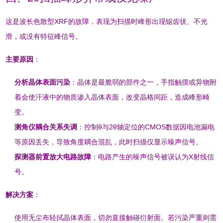
这是波长色散型XRF的故障，表现为扫描时峰形出现锯齿状、不光
滑，或没有特征峰信号
。
主要原因
：
分析晶体表面污染
：晶体是最脆弱的部件之一，手指触摸或异物附
着会使汗液中的物质渗入晶体表面，改变晶格间距，造成峰形畸
变
。
测角仪耦合关系失调
：控制θ与2θ轴定位的CMOS数据因电池漏电
等原因丢失，导致角度耦合混乱，此时扫描仅显示噪声信号
。
探测器前置放大电路故障
：电路产生的噪声信号被误认为X射线信
号
。
解决方案
：
使用无尘布轻拭晶体表面，切勿直接触碰衍射面。若污染严重则需