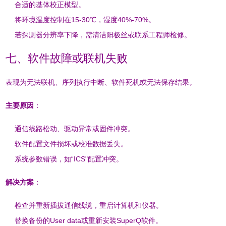
合适的基体校正模型
。
将环境温度控制在15-30℃，湿度40%-70%
。
若探测器分辨率下降，需清洁阳极丝或联系工程师检修
。
七、软件故障或联机失败
表现为无法联机、序列执行中断、软件死机或无法保存结果
。
主要原因
：
通信线路松动、驱动异常或固件冲突
。
软件配置文件损坏或校准数据丢失
。
系统参数错误，如“ICS"配置冲突
。
解决方案
：
检查并重新插拔通信线缆，重启计算机和仪器
。
替换备份的User data或重新安装SuperQ软件
。