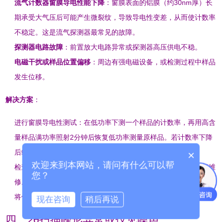
流气计数器窗膜导电性能下降
：窗膜表面的铝膜（约30nm厚）长
期承受大气压后可能产生微裂纹，导致导电性变差，从而使计数率
不稳定。这是流气探测器最常见的故障
。
探测器电路故障
：前置放大电路异常或探测器高压供电不稳
。
电磁干扰或样品位置偏移
：周边有强电磁设备，或检测过程中样品
发生位移
。
解决方案
：
进行窗膜导电性测试：在低功率下测一个样品的计数率，再用高含
量样品满功率照射2分钟后恢复低功率测量原样品。若计数率下降
后缓慢回升，说明窗膜导电性能劣化，需更换窗膜
。
×
欢迎来到本网站，请问有什么可以帮
检查探测器高压供电和前置放大电路的稳定性，必要时联系厂商维
您？
修
。
将仪器移至远离强电磁干扰源的位置，重新固定样品
。
现在咨询
稍后再说
四、2θ扫描峰形异常或仅见噪声