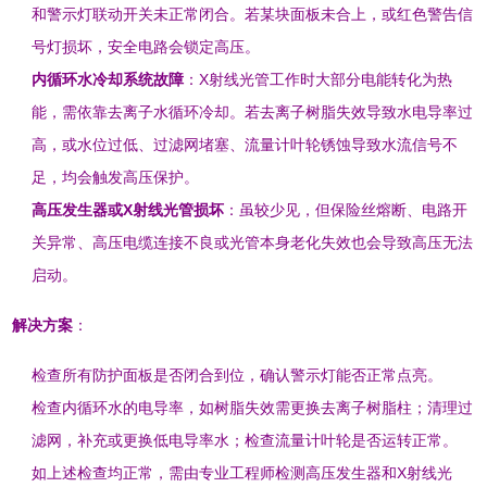
和警示灯联动开关未正常闭合。若某块面板未合上，或红色警告信
号灯损坏，安全电路会锁定高压
。
内循环水冷却系统故障
：X射线光管工作时大部分电能转化为热
能，需依靠去离子水循环冷却。若去离子树脂失效导致水电导率过
高，或水位过低、过滤网堵塞、流量计叶轮锈蚀导致水流信号不
足，均会触发高压保护
。
高压发生器或X射线光管损坏
：虽较少见，但保险丝熔断、电路开
关异常、高压电缆连接不良或光管本身老化失效也会导致高压无法
启动
。
解决方案
：
检查所有防护面板是否闭合到位，确认警示灯能否正常点亮
。
检查内循环水的电导率，如树脂失效需更换去离子树脂柱；清理过
滤网，补充或更换低电导率水；检查流量计叶轮是否运转正常
。
如上述检查均正常，需由专业工程师检测高压发生器和X射线光