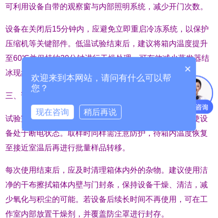
可利用设备自带的观察窗与内部照明系统，减少开门次数。
设备在关闭后15分钟内，应避免立即重启冷冻系统，以保护
压缩机等关键部件。低温试验结束后，建议将箱内温度提升
至60℃并保持约30分钟进行干燥处理，可有效减少蒸发器结
×
冰现象，保障后续试验的稳定性。
欢迎来到本网站，请问有什么可以帮
您？
三、试验结束后的处理流程
现在咨询
稍后再说
试验完成后，应先关闭控制系统，再切断总电源开关，使设
备处于断电状态。取样时同样需注意防护，待箱内温度恢复
至接近室温后再进行批量样品转移。
每次使用结束后，应及时清理箱体内外的杂物。建议使用洁
净的干布擦拭箱体内壁与门封条，保持设备干燥、清洁，减
少氧化与积尘的可能。若设备后续长时间不再使用，可在工
作室内部放置干燥剂，并覆盖防尘罩进行封存。