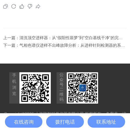
上一篇：
清洗顶空进样器：从“假阳性噩梦”到“空白基线干净”的完整方案
下一篇：
气相色谱仪进样不出峰故障分析：从进样针到检测器的系统排查
公
手
众
机
号
浏
二
览
维
码
Copyright©2026 上海隐智科学仪器有限公司 版权所有
备案号：沪
ICP备2021017622号-4
sitemap.xml
技术支持：
制药网
在线咨询
拨打电话
联系地址