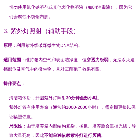
切勿使用氯化钠溶剂或其他卤化物溶液（如84消毒液），因为它
们会腐蚀不锈钢内胆
。
3. 紫外灯照射（辅助手段）
原理
：利用紫外线破坏微生物DNA结构。
适用范围
：维持箱内空气和表面洁净度，但
穿透力极弱
，无法杀灭遮
挡部位及空气中的微生物，且对霉菌孢子效果有限
。
操作要点
：
清洁箱体后，开启紫外灯照射
30分钟至数小时
。
紫外灯管有使用寿命（通常约1000-2000小时），需定期更换以保
证辐照强度。
局限性
：由于培养箱内部结构复杂，搁板、培养瓶会遮挡光线，导
致大量死角，因此
不能单独依赖紫外灯进行灭菌
。