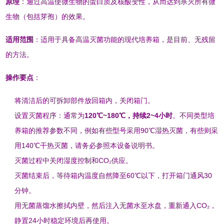
原理
：通过高温使微生物的蛋白质及核酸变性，从而达到杀灭所有微
生物（包括芽孢）的效果
。
适用范围
：适用于具备高温灭菌功能的现代培养箱，是目前、无残留
的方法
。
操作要点
：
将清洁后的可拆卸部件放回箱内，关闭箱门。
设置灭菌程序：通常为
120℃
~
180℃，持续2
~
4小时
。不同类型培
养箱的推荐参数不同，例如有些型号采用90℃湿热灭菌，有些则采
用140℃干热灭菌，请务必参照本设备说明书
。
灭菌过程中关闭湿度控制和CO₂供应。
灭菌结束后，等待箱内温度自然降至60℃以下，打开箱门通风30
分钟。
用无菌蒸馏水擦拭内壁，然后注入无菌水至水盘，重新通入CO₂，
静置24小时稳定环境后再使用
。