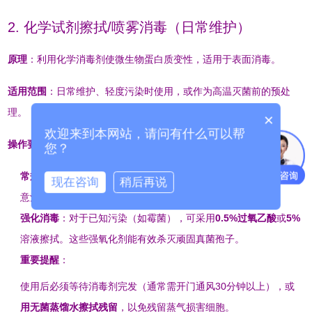
2. 化学试剂擦拭/喷雾消毒（日常维护）
原理
：利用化学消毒剂使微生物蛋白质变性，适用于表面消毒。
适用范围
：日常维护、轻度污染时使用，或作为高温灭菌前的预处
理
。
×
欢迎来到本网站，请问有什么可以帮
操作要点
：
您？
常规消毒
：用
75%医用酒精
或
3‰新洁尔灭
擦拭箱体内外表面
。注
现在咨询
稍后再说
意酒精挥发较快，需确保与表面充分接触。
强化消毒
：对于已知污染（如霉菌），可采用
0.5%过氧乙酸
或
5%
溶液擦拭。这些强氧化剂能有效杀灭顽固真菌孢子
。
重要提醒
：
使用后必须等待消毒剂完发（通常需开门通风30分钟以上），或
用无菌蒸馏水擦拭残留
，以免残留蒸气损害细胞
。