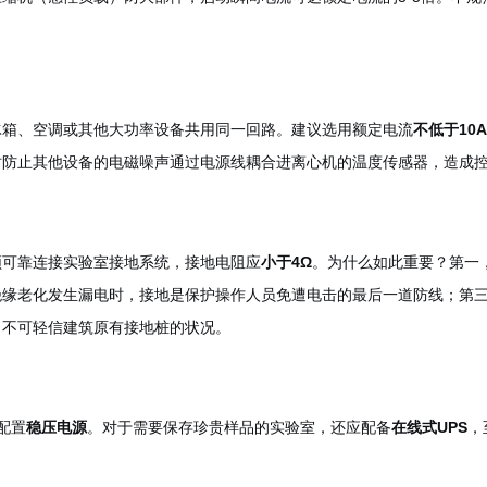
冰箱、空调或其他大功率设备共用同一回路。建议选用额定电流
不低于10A
时防止其他设备的电磁噪声通过电源线耦合进离心机的温度传感器，造成
须可靠连接实验室接地系统，接地电阻应
小于4Ω
。为什么如此重要？第一
绝缘老化发生漏电时，接地是保护操作人员免遭电击的最后一道防线；第
，不可轻信建筑原有接地桩的状况。
配置
稳压电源
。对于需要保存珍贵样品的实验室，还应配备
在线式UPS
，