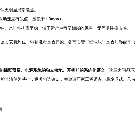
。
，确认无明显局部发热。
壳振动速度有效值，应低于
1.8mm/s
。
分钟。此时整机应平稳，转子运行声音呈细腻的风声，无周期性撞击感。
是否安装到位、转轴螺母是否拧紧、各离心管（或试块）是否对称配平（质
的慷慨预留、电源系统的独立接地、开机前的系统化磨合
，这三大问题环
检查清单为基础，逐项勾选确认，并邀请厂家工程师参与最终调试。只有
析