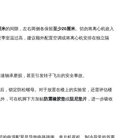
厘米
的间隙，左右两侧各保留
至少20厘米
。切勿将离心机嵌入
夏季室温过高，建议额外配置空调或将离心机安排在独立隔
加速轴承磨损，甚至引发转子飞出的安全事故。
居中后，锁定防松螺母。对于放置在楼上的实验室，还需评估楼
此外，可在机脚下方加贴
防震橡胶垫
或
阻尼垫片
，进一步吸收
规范的电源配置是导致电路跳闸、单片机死机、制冷异常的首要