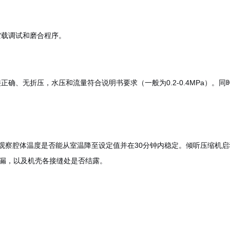
空载调试和磨合程序。
确、无折压，水压和流量符合说明书要求（一般为0.2-0.4MPa）。
观察腔体温度是否能从室温降至设定值并在30分钟内稳定。倾听压缩机
渗漏，以及机壳各接缝处是否结露。