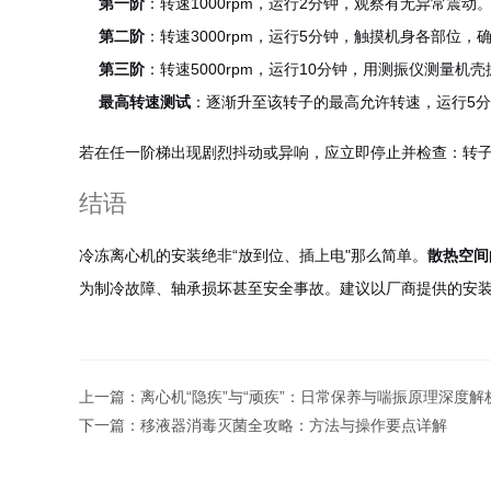
第一阶
：转速1000rpm，运行2分钟，观察有无异常震动
第二阶
：转速3000rpm，运行5分钟，触摸机身各部位
第三阶
：转速5000rpm，运行10分钟，用测振仪测量机
最高转速测试
：逐渐升至该转子的最高允许转速，运行5
若在任一阶梯出现剧烈抖动或异响，应立即停止并检查：转子
结语
冷冻离心机的安装绝非“放到位、插上电"那么简单。
散热空间
为制冷故障、轴承损坏甚至安全事故。建议以厂商提供的安装
上一篇：
离心机“隐疾”与“顽疾”：日常保养与喘振原理深度解
下一篇：
移液器消毒灭菌全攻略：方法与操作要点详解