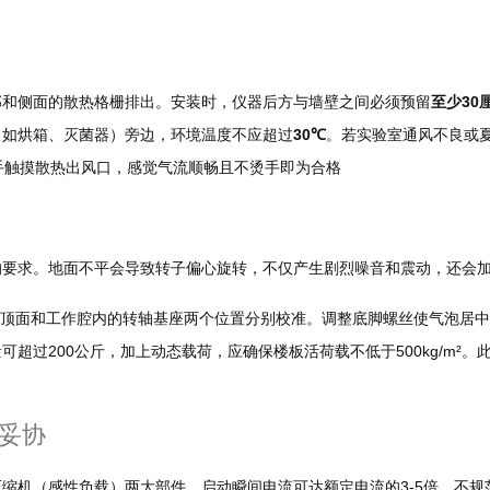
部和侧面的散热格栅排出。安装时，仪器后方与墙壁之间必须预留
至少30
（如烘箱、灭菌器）旁边，环境温度不应超过
30℃
。若实验室通风不良或
手触摸散热出风口，感觉气流顺畅且不烫手即为合格
的要求。地面不平会导致转子偏心旋转，不仅产生剧烈噪音和震动，还会
在机箱顶面和工作腔内的转轴基座两个位置分别校准。调整底脚螺丝使气泡
超过200公斤，加上动态载荷，应确保楼板活荷载不低于500kg/m²。
妥协
缩机（感性负载）两大部件，启动瞬间电流可达额定电流的3-5倍。不