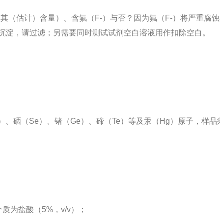
其（估计）含量）、含氟（F-）与否？因为氟（F-）将严重腐
浮物或沉淀，请过滤；另需要同时测试试剂空白溶液用作扣除空白。
）、硒（Se）、锗（Ge）、碲（Te）等及汞（Hg）原子，样
质为盐酸（5%，v/v）；