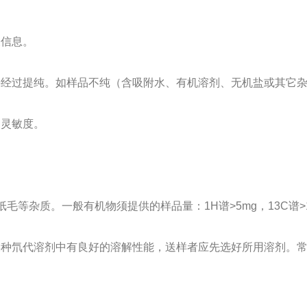
关信息。
并经过提纯。如样品不纯（含吸附水、有机溶剂、无机盐或其它
和灵敏度。
纸毛等杂质。一般有机物须提供的样品量：1H谱>5mg，13C谱
某种氘代溶剂中有良好的溶解性能，送样者应先选好所用溶剂。常