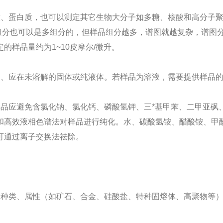
肽、蛋白质，也可以测定其它生物大分子如多糖、核酸和高分子
一组分也可以是多组分的，但样品组分越多，谱图就越复杂，谱图
样品量约为1~10皮摩尔/微升。
剂、应在未溶解的固体或纯液体。若样品为溶液，需要提供样品
品应避免含氯化钠、氯化钙、磷酸氢钾、三*基甲苯、二甲亚砜
和高效液相色谱法对样品进行纯化。水、碳酸氢铵、醋酸铵、甲
可通过离子交换法祛除。
、种类、属性（如矿石、合金、硅酸盐、特种固熔体、高聚物等